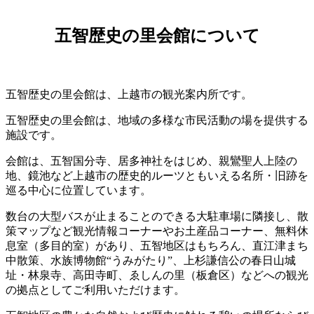
五智歴史の里会館について
五智歴史の里会館は、上越市の観光案内所です。
五智歴史の里会館は、地域の多様な市民活動の場を提供する
施設です。
会館は、五智国分寺、居多神社をはじめ、親鸞聖人上陸の
地、鏡池など上越市の歴史的ルーツともいえる名所・旧跡を
巡る中心に位置しています。
数台の大型バスが止まることのできる大駐車場に隣接し、散
策マップなど観光情報コーナーやお土産品コーナー、無料休
息室（多目的室）があり、五智地区はもちろん、直江津まち
中散策、水族博物館“うみがたり”、上杉謙信公の春日山城
址・林泉寺、高田寺町、ゑしんの里（板倉区）などへの観光
の拠点としてご利用いただけます。