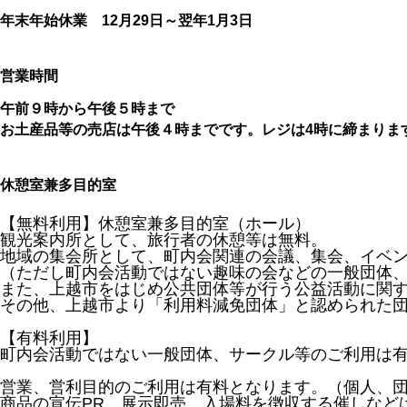
年末年始休業 12月29日～翌年1月3日
営業時間
午前９時から午後５時まで
お土産品等の売店は午後４時までです。レジは4時に締まりま
休憩室兼多目的室
【無料利用】休憩室兼多目的室（ホール）
観光案内所として、旅行者の休憩等は無料。
地域の集会所として、町内会関連の会議、集会、イベ
（ただし町内会活動ではない趣味の会などの一般団体
また、上越市をはじめ公共団体等が行う公益活動に関
その他、上越市より「利用料減免団体」と認められた
【有料利用】
町内会活動ではない一般団体、サークル等のご利用は
営業、営利目的のご利用は有料となります。（個人、
商品の宣伝PR、展示即売、入場料を徴収する催しなど