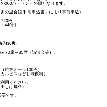
の200パーセントの額となります。
史の里会館 利用申込書」により事前申込）
720円
,440円
子(36脚)
み70席～85席（講演会等）。
（現在オール100円）
、カルピスなど甘味飲料）
ご利用ください。
し出しは無料）
必要です。