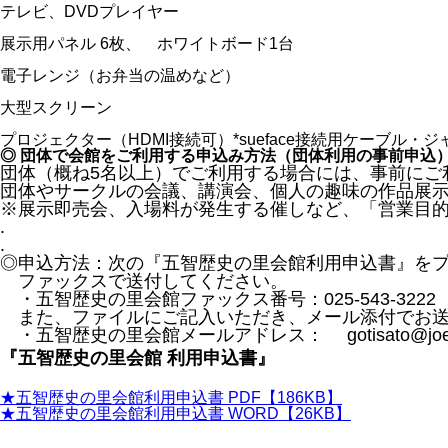
テレビ、DVDプレイヤー
展示用パネル 6枚、 ホワイトボード1台
電子レンジ（お弁当の温めなど）
大型スクリーン
プロジェクター（HDMI接続可）*sueface接続用ケーブル・
◎ 団体で会館をご利用する申込み方法（団体利用の事前申込
団体（概ね5名以上）でご利用する場合には、事前にご
団体やサークルの会議、講演会、個人の趣味の作品展
※展示即売会、入場料が発生する催しなど、「営業目
.
.
◎申込方法：次の『五智歴史の里会館利用申込書』を
ファックスで送付してください。
・五智歴史の里会館ファックス番号：025-543-3222
また、ファイルにご記入いただき、メール添付でお送
・五智歴史の里会館メールアドレス： gotisato@joetsu
『五智歴史の里会館 利用申込書』
★五智歴史の里会館利用申込書 PDF【186KB】
★五智歴史の里会館利用申込書 WORD【26KB】