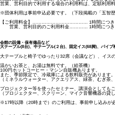
営業、営利目的で利用する場合の利用料は、定額利用料
※団体利用は事前申込必要です。（下段掲載の「五智歴
【ご利用料金】……………………………… 1時間につき 
営業、営利目的のご利用料金………… 1時間につき 1
会館の設備・保有備品など
大テーブル(8台)、中テーブル(２台)、固定イス(68脚)、パイプ椅
大テーブルと椅子でゆったり32席（会議など）、イスの
温かいお茶と、お湯は無料です。（給茶機）
100円ホットコーヒー・マシン自販機あります。
また、季節限定で、冷蔵庫による飲料販売があります。
（ミネラルウォーター、アクエリアス、緑茶、むぎ茶
プロジェクター等を使ったセミナー、講演会としても
（プロジェクター、スクリーン、マイク音響機器の貸
※17時以降（20時まで）のご利用は、事前申し込みが