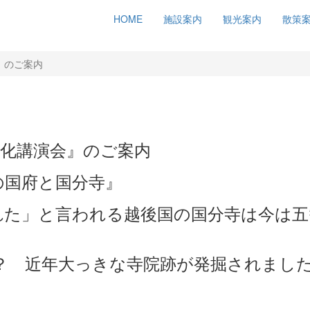
HOME
施設案内
観光案内
散策
』のご案内
里文化講演会』のご案内
の国府と国分寺』
れた」と言われる越後国の国分寺は今は五
？ 近年大っきな寺院跡が発掘されまし