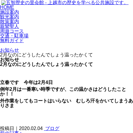
HOME
施設案内
観光案内
散策案内
親鸞聖人
周遊コース
交通・駐車場
無料ガイド
お知らせ
2月なのにどうしたんでしょう温ったかくて
お知らせ
2月なのにどうしたんでしょう温ったかくて
立春です 今年は2月4日
例年2月は一番寒い時季ですが、この温かさはどうしたこと
か！！
外作業をしてもコートはいらない むしろ汗をかいてしまうあ
りさま
投稿日｜2020.02.04
ブログ